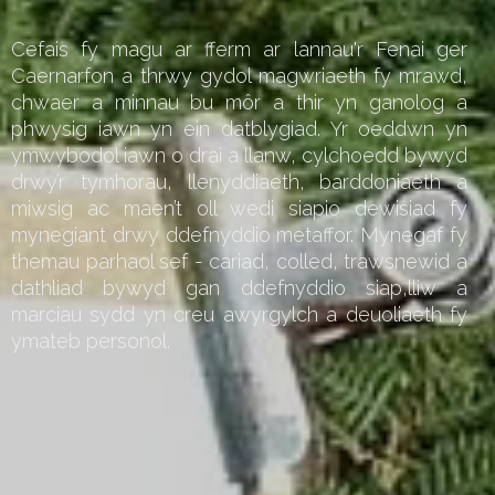
Cefais fy magu ar fferm ar lannau'r Fenai ger
Caernarfon a thrwy gydol magwriaeth fy mrawd,
chwaer a minnau bu môr a thir yn ganolog a
phwysig iawn yn ein datblygiad. Yr oeddwn yn
ymwybodol iawn o drai a llanw, cylchoedd bywyd
drwy’r tymhorau, llenyddiaeth, barddoniaeth a
miwsig ac maen’t oll wedi siapio dewisiad fy
mynegiant drwy ddefnyddio metaffor. Mynegaf fy
themau parhaol sef - cariad, colled, trawsnewid a
dathliad bywyd gan ddefnyddio siap,lliw a
marciau sydd yn creu awyrgylch a deuoliaeth fy
ymateb personol.