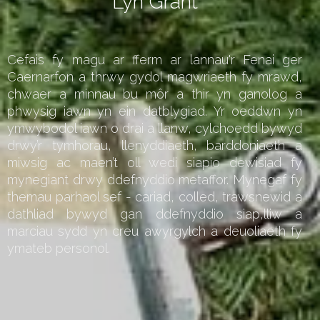
Lyn Grant
Cefais fy magu ar fferm ar lannau'r Fenai ger
Caernarfon a thrwy gydol magwriaeth fy mrawd,
chwaer a minnau bu môr a thir yn ganolog a
phwysig iawn yn ein datblygiad. Yr oeddwn yn
ymwybodol iawn o drai a llanw, cylchoedd bywyd
drwy’r tymhorau, llenyddiaeth, barddoniaeth a
miwsig ac maen’t oll wedi siapio dewisiad fy
mynegiant drwy ddefnyddio metaffor. Mynegaf fy
themau parhaol sef - cariad, colled, trawsnewid a
dathliad bywyd gan ddefnyddio siap,lliw a
marciau sydd yn creu awyrgylch a deuoliaeth fy
ymateb personol.