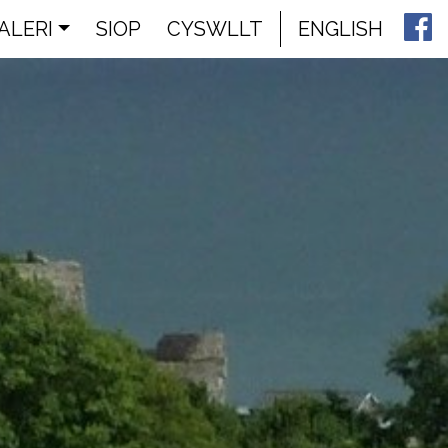
ALERI
SIOP
CYSWLLT
ENGLISH