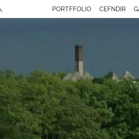
PORTFFOLIO
CEFNDIR
G
A.