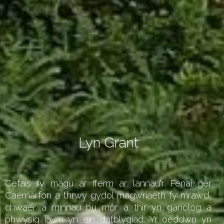
Lyn Grant
Cefais fy magu ar fferm ar lannau'r Fenai ger
Caernarfon a thrwy gydol magwriaeth fy mrawd,
chwaer a minnau bu môr a thir yn ganolog a
phwysig iawn yn ein datblygiad. Yr oeddwn yn