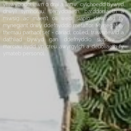
ymwybodol iawn o drai a llanw, cylchoedd bywyd
drwy’r tymhorau, llenyddiaeth, barddoniaeth a
miwsig ac maen’t oll wedi siapio dewisiad fy
mynegiant drwy ddefnyddio metaffor. Mynegaf fy
themau parhaol sef - cariad, colled, trawsnewid a
dathliad bywyd gan ddefnyddio siap,lliw a
marciau sydd yn creu awyrgylch a deuoliaeth fy
ymateb personol.